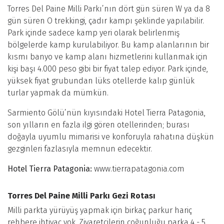
Torres Del Paine Milli Parkı’nın dört gün süren W ya da 8
gün süren O trekkingi, çadır kampı şeklinde yapılabilir.
Park içinde sadece kamp yeri olarak belirlenmiş
bölgelerde kamp kurulabiliyor. Bu kamp alanlarının bir
kısmı banyo ve kamp alanı hizmetlerini kullanmak için
kişi başı 4.000 peso gibi bir fiyat talep ediyor. Park içinde,
yüksek fiyat grubundan lüks otellerde kalıp günlük
turlar yapmak da mümkün.
Sarmiento Gölü’nün kıyısındaki Hotel Tierra Patagonia,
son yılların en fazla ilgi gören otellerinden; burası
doğayla uyumlu mimarisi ve konforuyla rahatına düşkün
gezginleri fazlasıyla memnun edecektir.
Hotel Tierra Patagonia:
www.tierrapatagonia.com
Torres Del Paine Milli Parkı Gezi Rotası
Milli parkta yürüyüş yapmak için birkaç parkur hariç
rehbere ihtiyaç yok. Ziyaretçilerin çoğunluğu parka 4 - 5