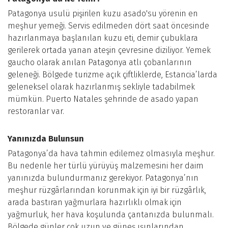
Patagonya usulü pişirilen kuzu asado'su yörenin en
meşhur yemeği. Servis edilmeden dört saat öncesinde
hazırlanmaya başlanılan kuzu eti, demir çubuklara
gerilerek ortada yanan ateşin çevresine diziliyor. Yemek
gaucho olarak anılan Patagonya atlı çobanlarının
geleneği. Bölgede turizme açık çiftliklerde, Estancia’larda
geleneksel olarak hazırlanmış sekliyle tadabilmek
mümkün. Puerto Natales şehrinde de asado yapan
restoranlar var.
Yanınızda Bulunsun
Patagonya’da hava tahmin edilemez olmasıyla meşhur.
Bu nedenle her türlü yürüyüş malzemesini her daim
yanınızda bulundurmanız gerekiyor. Patagonya’nın
meşhur rüzgârlarından korunmak için iyi bir rüzgârlık,
arada bastıran yağmurlara hazırlıklı olmak için
yağmurluk, her hava koşulunda çantanızda bulunmalı.
Bölgede günler çok uzun ve güneş ışınlarından