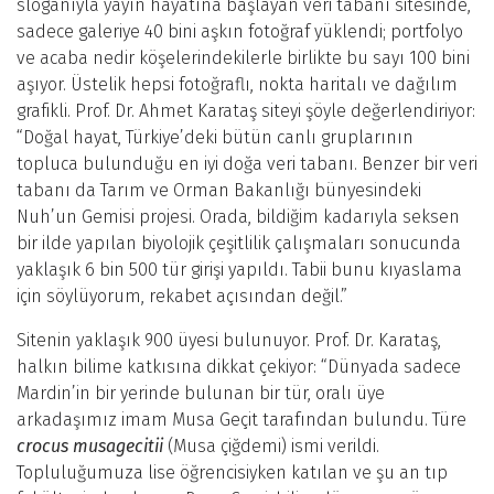
sloganıyla yayın hayatına başlayan veri tabanı sitesinde,
sadece galeriye 40 bini aşkın fotoğraf yüklendi; portfolyo
ve acaba nedir köşelerindekilerle birlikte bu sayı 100 bini
aşıyor. Üstelik hepsi fotoğraflı, nokta haritalı ve dağılım
grafikli. Prof. Dr. Ahmet Karataş siteyi şöyle değerlendiriyor:
“Doğal hayat, Türkiye’deki bütün canlı gruplarının
topluca bulunduğu en iyi doğa veri tabanı. Benzer bir veri
tabanı da Tarım ve Orman Bakanlığı bünyesindeki
Nuh’un Gemisi projesi. Orada, bildiğim kadarıyla seksen
bir ilde yapılan biyolojik çeşitlilik çalışmaları sonucunda
yaklaşık 6 bin 500 tür girişi yapıldı. Tabii bunu kıyaslama
için söylüyorum, rekabet açısından değil.”
Sitenin yaklaşık 900 üyesi bulunuyor. Prof. Dr. Karataş,
halkın bilime katkısına dikkat çekiyor: “Dünyada sadece
Mardin’in bir yerinde bulunan bir tür, oralı üye
arkadaşımız imam Musa Geçit tarafından bulundu. Türe
crocus musagecitii
(Musa çiğdemi) ismi verildi.
Topluluğumuza lise öğrencisiyken katılan ve şu an tıp