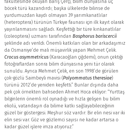
fakültesinde okuyan Barış Çerçi, bilim dünyasına üç
böcek türü kazandırdı; başka ülkelerde bilinse de
yurdumuzdan kaydı olmayan 39 yarımkanatlılar
(heteroptera) türünün Türkiye faunası için ilk kayıt olarak
yayınlanmasını sağladı. Keşfettiği bir türe kınkanatlılar
(coleoptera) uzmanı tarafından
Bosphorus bariscercii
şeklinde adı verildi. Önemli katkıları olan bir arkadaşımız
da Osmaniye’de mali müşavirlik yapan Mehmet Çelik.
Crocus asymmetricus
(Karacaoğlan çiğdemi), onun çektiği
fotoğraflardan sonra bilim dünyasına yeni tür olarak
sunuldu. Ayrıca Mehmet Çelik, en son 1998’de görülen
çok-gözlü Saimbeyli mavisi (
Polyommatus theresiae
)
türünü 2012’de yeniden keşfetti.” Bunlar dışında daha
pek çok örnekten bahseden Ahmet Hoca ekliyor: “Yurttaş
bilginlerin önemli rol oynadığı ve hızla gelişen bu bilim
ekolü, vatandaşın da bilime katkı sağlayabileceğinin
güzel bir göstergesi. Meşhur söz vardır: Bir elin nesi var iki
elin sesi var. Göz ve gözlemci sayısı ne kadar artarsa o
kadar güzel işlere imza atıyoruz.”