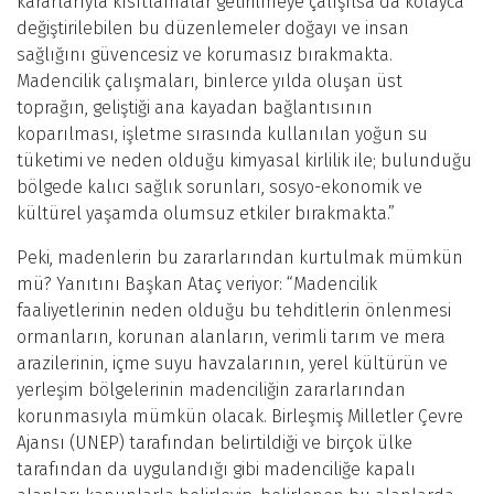
kararlarıyla kısıtlamalar getirilmeye çalışılsa da kolayca
değiştirilebilen bu düzenlemeler doğayı ve insan
sağlığını güvencesiz ve korumasız bırakmakta.
Madencilik çalışmaları, binlerce yılda oluşan üst
toprağın, geliştiği ana kayadan bağlantısının
koparılması, işletme sırasında kullanılan yoğun su
tüketimi ve neden olduğu kimyasal kirlilik ile; bulunduğu
bölgede kalıcı sağlık sorunları, sosyo-ekonomik ve
kültürel yaşamda olumsuz etkiler bırakmakta.”
Peki, madenlerin bu zararlarından kurtulmak mümkün
mü? Yanıtını Başkan Ataç veriyor: “Madencilik
faaliyetlerinin neden olduğu bu tehditlerin önlenmesi
ormanların, korunan alanların, verimli tarım ve mera
arazilerinin, içme suyu havzalarının, yerel kültürün ve
yerleşim bölgelerinin madenciliğin zararlarından
korunmasıyla mümkün olacak. Birleşmiş Milletler Çevre
Ajansı (UNEP) tarafından belirtildiği ve birçok ülke
tarafından da uygulandığı gibi madenciliğe kapalı