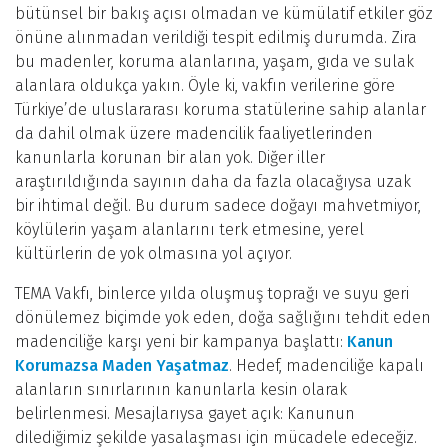
bütünsel bir bakış açısı olmadan ve kümülatif etkiler göz
önüne alınmadan verildiği tespit edilmiş durumda. Zira
bu madenler, koruma alanlarına, yaşam, gıda ve sulak
alanlara oldukça yakın. Öyle ki, vakfın verilerine göre
Türkiye’de uluslararası koruma statülerine sahip alanlar
da dahil olmak üzere madencilik faaliyetlerinden
kanunlarla korunan bir alan yok. Diğer iller
araştırıldığında sayının daha da fazla olacağıysa uzak
bir ihtimal değil. Bu durum sadece doğayı mahvetmiyor,
köylülerin yaşam alanlarını terk etmesine, yerel
kültürlerin de yok olmasına yol açıyor.
TEMA Vakfı, binlerce yılda oluşmuş toprağı ve suyu geri
dönülemez biçimde yok eden, doğa sağlığını tehdit eden
madenciliğe karşı yeni bir kampanya başlattı:
Kanun
Korumazsa Maden Yaşatmaz
. Hedef, madenciliğe kapalı
alanların sınırlarının kanunlarla kesin olarak
belirlenmesi. Mesajlarıysa gayet açık: Kanunun
dilediğimiz şekilde yasalaşması için mücadele edeceğiz.