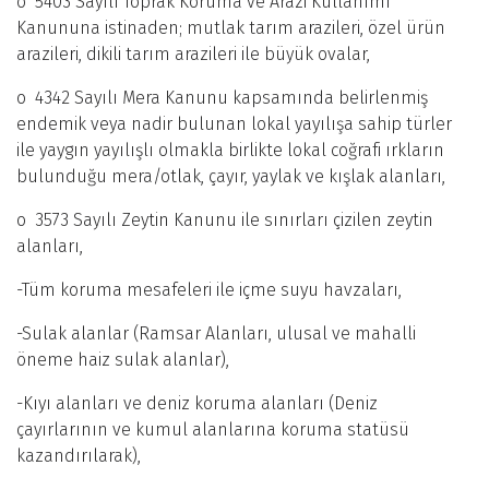
o 5403 Sayılı Toprak Koruma ve Arazi Kullanımı
Kanununa istinaden; mutlak tarım arazileri, özel ürün
arazileri, dikili tarım arazileri ile büyük ovalar,
o 4342 Sayılı Mera Kanunu kapsamında belirlenmiş
endemik veya nadir bulunan lokal yayılışa sahip türler
ile yaygın yayılışlı olmakla birlikte lokal coğrafi ırkların
bulunduğu mera/otlak, çayır, yaylak ve kışlak alanları,
o 3573 Sayılı Zeytin Kanunu ile sınırları çizilen zeytin
alanları,
-Tüm koruma mesafeleri ile içme suyu havzaları,
-Sulak alanlar (Ramsar Alanları, ulusal ve mahalli
öneme haiz sulak alanlar),
-Kıyı alanları ve deniz koruma alanları (Deniz
çayırlarının ve kumul alanlarına koruma statüsü
kazandırılarak),