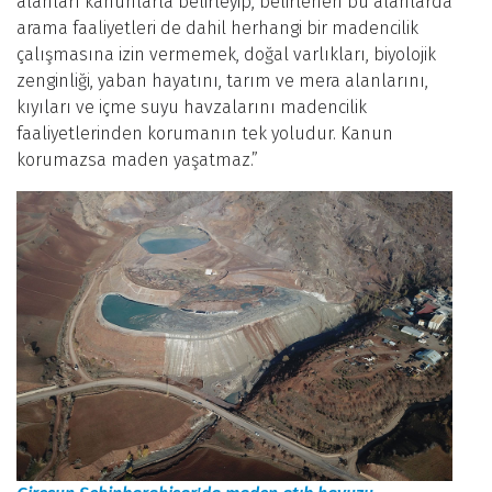
alanları kanunlarla belirleyip, belirlenen bu alanlarda
arama faaliyetleri de dahil herhangi bir madencilik
çalışmasına izin vermemek, doğal varlıkları, biyolojik
zenginliği, yaban hayatını, tarım ve mera alanlarını,
kıyıları ve içme suyu havzalarını madencilik
faaliyetlerinden korumanın tek yoludur. Kanun
korumazsa maden yaşatmaz.”