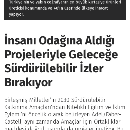
Türkiye’nin ve yakın coğrafyanın en büyük kırtasiye ürünleri
üreticisi konumunda ve 40’ın üzerinde ülkeye ihracat
yapıyor.
İnsanı Odağına Aldığı
Projeleriyle Geleceğe
Sürdürülebilir İzler
Bırakıyor
Birleşmiş Milletler’in 2030 Sürdürülebilir
Kalkınma Amaçları’ndan Nitelikli Eğitim ve İklim
Eylemi’ni öncelik olarak belirleyen Adel/Faber-
Castell, aynı zamanda Amaçlar İçin Ortaklıklar
maddesi doğrultusunda da projeler üretiyor. Bu