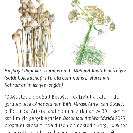
Haşhaş | Papaver somniferum L. Mehmet Kavlak’ın izniyle
(solda). At kasnağı | Ferula communis L. Nurcihan
Kahraman’ın izniyle (sağda)
10 Ağustos’a dek Salt Beyoğlu’ndaki Mutfak alanında
görülebilecek
Anadolu’nun Bitki Mirası
, American Society
of Botanical Artists tarafından hazırlanan ve 30 ülkenin
katılımıyla gerçekleştirilen
Botanical Art Worldwide
2025
programı kapsamında düzenlenmektedir. Sergi, 2005’ten
bu yana floristik botanik alanında araştırma ve eğitim