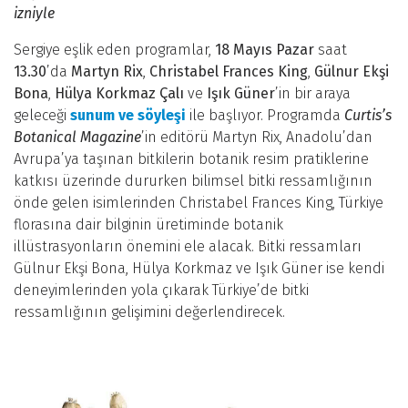
izniyle
Sergiye eşlik eden programlar,
18 Mayıs Pazar
saat
13.30
’da
Martyn Rix
,
Christabel Frances King
,
Gülnur Ekşi
Bona
,
Hülya Korkmaz Çalı
ve
Işık Güner
’in bir araya
geleceği
sunum ve söyleşi
ile başlıyor. Programda
Curtis’s
Botanical Magazine
’in editörü Martyn Rix, Anadolu’dan
Avrupa’ya taşınan bitkilerin botanik resim pratiklerine
katkısı üzerinde dururken bilimsel bitki ressamlığının
önde gelen isimlerinden Christabel Frances King, Türkiye
florasına dair bilginin üretiminde botanik
illüstrasyonların önemini ele alacak. Bitki ressamları
Gülnur Ekşi Bona, Hülya Korkmaz ve Işık Güner ise kendi
deneyimlerinden yola çıkarak Türkiye’de bitki
ressamlığının gelişimini değerlendirecek.