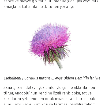
sebze ve meyve gibi tarla ürünleri ile gıda, şifa veya farklı
amaçlarla kullanılan bitki türleri yer alıyor.
Eşekdikeni | Carduus nutans L. Ayşe Didem Demir’in izniyle
Sanatçıların detaylı gözlemleriyle çizime aktarılan bu
türler, Anadolu’nun kendine özgü renk, doku, tat ve
kokularını şekillendiren ortak mirasın tanıkları olarak
sunuluyor. Seçki, iklim krizi ile tarımsal çeşitliliği tehdit