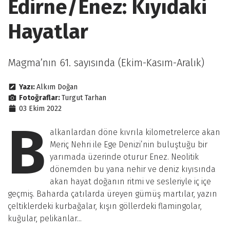
Edirne/Enez: Kıyıdaki
Hayatlar
Magma’nın 61. sayısında (Ekim-Kasım-Aralık)
Yazı:
Alkım Doğan
Fotoğraflar:
Turgut Tarhan
03 Ekim 2022
B
alkanlardan döne kıvrıla kilometrelerce akan
Meriç Nehri ile Ege Denizi’nin buluştuğu bir
yarımada üzerinde oturur Enez. Neolitik
dönemden bu yana nehir ve deniz kıyısında
akan hayat doğanın ritmi ve sesleriyle iç içe
geçmiş. Baharda çatılarda üreyen gümüş martılar, yazın
çeltiklerdeki kurbağalar, kışın göllerdeki flamingolar,
kuğular, pelikanlar...