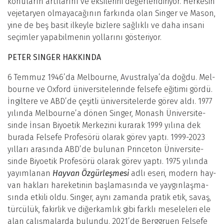
konuların artılarını ve eksilerini değerlendiriyor. Herkesin
vejetaryen olmayacağının farkında olan Singer ve Mason,
yine de beş basit ilkeyle bizlere sağlıklı ve daha insani
seçimler yapabilmenin yollarını gösteriyor.
PETER SINGER HAKKINDA
6 Temmuz 1946’da Melbourne, Avustralya’da doğdu. Mel­
bourne ve Oxford üniversitelerinde felsefe eğitimi gördü.
İngiltere ve ABD’de çeşitli üniversitelerde görev aldı. 1977
yılında Melbourne’a dönen Singer, Monash Üniversite­
sinde İnsan Biyoetik Merkezini kurarak 1999 yılına dek
burada Felsefe Profesörü olarak görev yaptı. 1999-2023
yılları arasında ABD’de bulunan Princeton Üniversite­
sinde Biyoetik Profesörü olarak görev yaptı. 1975 yılında
yayımlanan
Hayvan Özgürleşmesi
adlı eseri, modern hay­
van hakları hareketinin başlamasında ve yaygınlaşma­
sında etkili oldu. Singer, aynı zamanda pratik etik, savaş,
türcülük, fakirlik ve diğerkamlık gibi farklı meseleleri ele
alan çalışmalarda bulundu. 2021’de Berggruen Felsefe