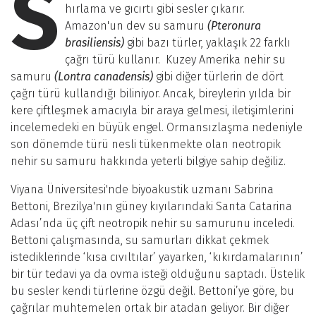
S
hırlama ve gıcırtı gibi sesler çıkarır.
Amazon'un dev su samuru
(Pteronura
brasiliensis)
gibi bazı türler, yaklaşık 22 farklı
çağrı türü kullanır. Kuzey Amerika nehir su
samuru
(Lontra canadensis)
gibi diğer türlerin de dört
çağrı türü kullandığı biliniyor. Ancak, bireylerin yılda bir
kere çiftleşmek amacıyla bir araya gelmesi, iletişimlerini
incelemedeki en büyük engel. Ormansızlaşma nedeniyle
son dönemde türü nesli tükenmekte olan neotropik
nehir su samuru hakkında yeterli bilgiye sahip değiliz.
Viyana Üniversitesi'nde biyoakustik uzmanı Sabrina
Bettoni, Brezilya'nın güney kıyılarındaki Santa Catarina
Adası’nda üç çift neotropik nehir su samurunu inceledi.
Bettoni çalışmasında, su samurları dikkat çekmek
istediklerinde ‘kısa cıvıltılar’ yayarken, ‘kıkırdamalarının’
bir tür tedavi ya da ovma isteği olduğunu saptadı. Üstelik
bu sesler kendi türlerine özgü değil. Bettoni’ye göre, bu
çağrılar muhtemelen ortak bir atadan geliyor. Bir diğer