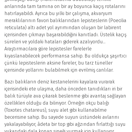
anlarında tam tamına on bir ay boyunca kaçış rotalarını
hatırlayabildi. Ayrıca bu yılki bir çalışma, akvaryum
meraklılarının favori balıklarından lepisteslerin (Poecilia
reticulata) altı adet yol ayrımından oluşan bir labirent
içerisinden çıkmayı başarabildiğini kanıtladı. Üstelik kaçış
süreleri ve yoldaki hataları giderek azalıyordu...
Araştırmacılara göre lepistesler farelerle
kıyaslanabilecek performansa sahip. Bu oldukça şaşırtıcı
çünkü lepisteslerin aksine fareler, bu tarz tüneller
içerisinde yollarını bulabilmek için evrilmiş canlılar.
Bazı balıkların deniz kestanelerini kayalara vurarak
içerisindeki ete ulaşma, daha önceden tanıdıkları iri bir
balık türüyle ava çıkarak beslenme gibi avantaj sağlayan
özellikleri olduğu da biliniyor. Örneğin okçu balığı
(Toxotes chatareus), suyu alet gibi kullanabilme
becerisine sahip. Bu sayede suyun üstündeki avlarını
yakalayabiliyor, âdeta bir top gibi ağzından fırlattığı suyu
yukarıdaki dala konan sineği vurmak için kullanıyor.