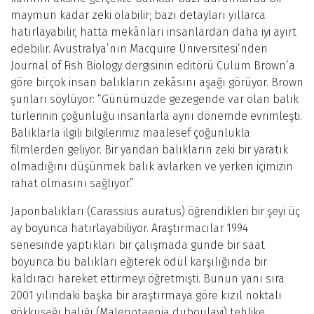
maymun kadar zeki olabilir; bazı detayları yıllarca
hatırlayabilir, hatta mekânları insanlardan daha iyi ayırt
edebilir. Avustralya’nın Macquire Üniversitesi’nden
Journal of Fish Biology dergisinin editörü Culum Brown’a
göre birçok insan balıkların zekâsını aşağı görüyor. Brown
şunları söylüyor: “Günümüzde gezegende var olan balık
türlerinin çoğunluğu insanlarla aynı dönemde evrimleşti.
Balıklarla ilgili bilgilerimiz maalesef çoğunlukla
filmlerden geliyor. Bir yandan balıkların zeki bir yaratık
olmadığını düşünmek balık avlarken ve yerken içimizin
rahat olmasını sağlıyor.”
Japonbalıkları (Carassius auratus) öğrendikleri bir şeyi üç
ay boyunca hatırlayabiliyor. Araştırmacılar 1994
senesinde yaptıkları bir çalışmada günde bir saat
boyunca bu balıkları eğiterek ödül karşılığında bir
kaldıracı hareket ettirmeyi öğretmişti. Bunun yanı sıra
2001 yılındaki başka bir araştırmaya göre kızıl noktalı
gökkuşağı balığı (Malenotaenia duboulayi) tehlike