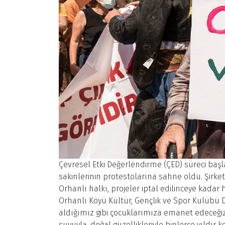
Çevresel Etki Değerlendirme (ÇED) süreci başl
sakinlerinin protestolarına sahne oldu. Şirket 
Orhanlı halkı, projeler iptal edilinceye kada
Orhanlı Köyü Kültür, Gençlik ve Spor Kulübü 
aldığımız gibi çocuklarımıza emanet edeceğiz”
suyuyla, doğal güzellikleriyle binlerce yıldır 