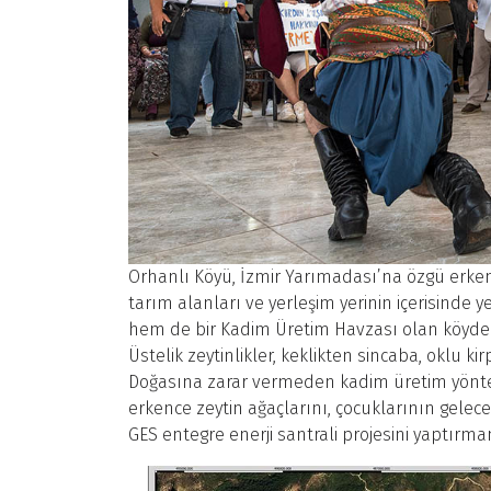
Orhanlı Köyü, İzmir Yarımadası’na özgü erkence
tarım alanları ve yerleşim yerinin içerisinde
hem de bir Kadim Üretim Havzası olan köydeki
Üstelik zeytinlikler, keklikten sincaba, oklu 
Doğasına zarar vermeden kadim üretim yönte
erkence zeytin ağaçlarını, çocuklarının geleceğ
GES entegre enerji santrali projesini yaptırm