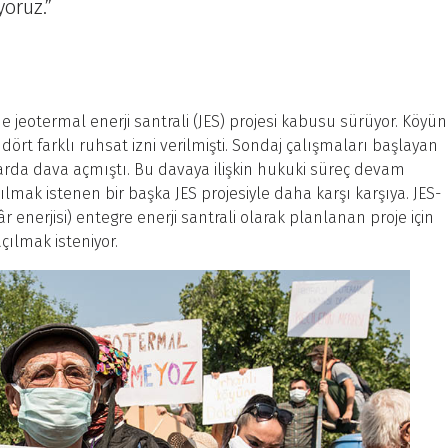
yoruz.”
e jeotermal enerji santrali (JES) projesi kabusu sürüyor. Köyün
ört farklı ruhsat izni verilmişti. Sondaj çalışmaları başlayan
ylarda dava açmıştı. Bu davaya ilişkin hukuki süreç devam
lmak istenen bir başka JES projesiyle daha karşı karşıya. JES-
r enerjisi) entegre enerji santrali olarak planlanan proje için
ılmak isteniyor.