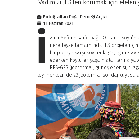
“Vadimizi JES’ten korumak için efeleni
Fotoğraflar:
Doğa Derneği Arşivi
11 Haziran 2021
İ
zmir Seferihisar’e bağlı Orhanlı Köyü’nd
neredeyse tamamında JES projeleri için d
bir projeye karşı köy halkı geçtiğimiz a
ederken köylüler, yaşam alanlarına yapı
RES-GES (jeotermal, güneş enerjisi, rüzgâ
köy merkezinde 23 jeotermal sondaj kuyusu aç