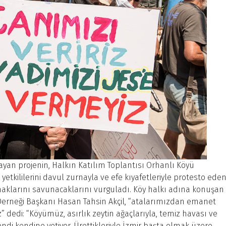
ayan projenin, Halkın Katılım Toplantısı Orhanlı Köyü
yetkililerini davul zurnayla ve efe kıyafetleriyle protesto ede
r haklarını savunacaklarını vurguladı. Köy halkı adına konuşan
Derneği Başkanı Hasan Tahsin Akçil, “atalarımızdan emanet
 dedi: “Köyümüz, asırlık zeytin ağaçlarıyla, temiz havası ve
kendi kendine yetiyor. Ürettikleriyle İzmir başta olmak üzere