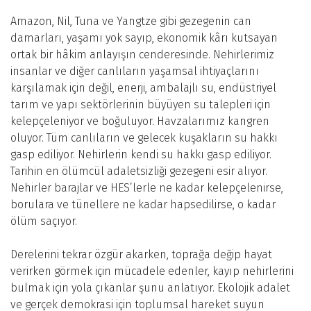
Amazon, Nil, Tuna ve Yangtze gibi gezegenin can
damarları, yaşamı yok sayıp, ekonomik kârı kutsayan
ortak bir hâkim anlayışın cenderesinde. Nehirlerimiz
insanlar ve diğer canlıların yaşamsal ihtiyaçlarını
karşılamak için değil, enerji, ambalajlı su, endüstriyel
tarım ve yapı sektörlerinin büyüyen su talepleri için
kelepçeleniyor ve boğuluyor. Havzalarımız kangren
oluyor. Tüm canlıların ve gelecek kuşakların su hakkı
gasp ediliyor. Nehirlerin kendi su hakkı gasp ediliyor.
Tarihin en ölümcül adaletsizliği gezegeni esir alıyor.
Nehirler barajlar ve HES’lerle ne kadar kelepçelenirse,
borulara ve tünellere ne kadar hapsedilirse, o kadar
ölüm saçıyor.
Derelerini tekrar özgür akarken, toprağa değip hayat
verirken görmek için mücadele edenler, kayıp nehirlerini
bulmak için yola çıkanlar şunu anlatıyor. Ekolojik adalet
ve gerçek demokrasi için toplumsal hareket suyun