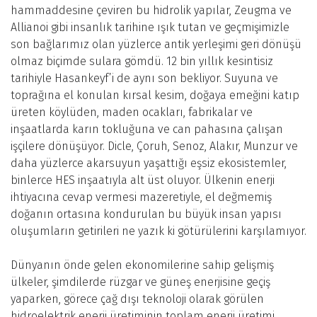
hammaddesine çeviren bu hidrolik yapılar, Zeugma ve
Allianoi gibi insanlık tarihine ışık tutan ve geçmişimizle
son bağlarımız olan yüzlerce antik yerleşimi geri dönüşü
olmaz biçimde sulara gömdü. 12 bin yıllık kesintisiz
tarihiyle Hasankeyf’i de aynı son bekliyor. Suyuna ve
toprağına el konulan kırsal kesim, doğaya emeğini katıp
üreten köylüden, maden ocakları, fabrikalar ve
inşaatlarda karın tokluğuna ve can pahasına çalışan
işçilere dönüşüyor. Dicle, Çoruh, Senoz, Alakır, Munzur ve
daha yüzlerce akarsuyun yaşattığı eşsiz ekosistemler,
binlerce HES inşaatıyla alt üst oluyor. Ülkenin enerji
ihtiyacına cevap vermesi mazeretiyle, el değmemiş
doğanın ortasına kondurulan bu büyük insan yapısı
oluşumların getirileri ne yazık ki götürülerini karşılamıyor.
Dünyanın önde gelen ekonomilerine sahip gelişmiş
ülkeler, şimdilerde rüzgar ve güneş enerjisine geçiş
yaparken, görece çağ dışı teknoloji olarak görülen
hidroelektrik enerji üretiminin toplam enerji üretimi