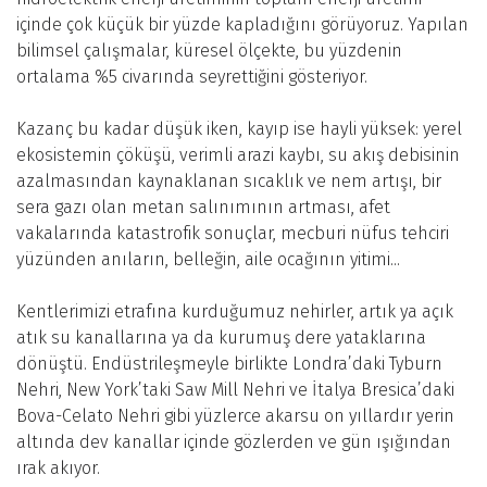
içinde çok küçük bir yüzde kapladığını görüyoruz. Yapılan
bilimsel çalışmalar, küresel ölçekte, bu yüzdenin
ortalama %5 civarında seyrettiğini gösteriyor.
Kazanç bu kadar düşük iken, kayıp ise hayli yüksek: yerel
ekosistemin çöküşü, verimli arazi kaybı, su akış debisinin
azalmasından kaynaklanan sıcaklık ve nem artışı, bir
sera gazı olan metan salınımının artması, afet
vakalarında katastrofik sonuçlar, mecburi nüfus tehciri
yüzünden anıların, belleğin, aile ocağının yitimi...
Kentlerimizi etrafına kurduğumuz nehirler, artık ya açık
atık su kanallarına ya da kurumuş dere yataklarına
dönüştü. Endüstrileşmeyle birlikte Londra’daki Tyburn
Nehri, New York’taki Saw Mill Nehri ve İtalya Bresica’daki
Bova-Celato Nehri gibi yüzlerce akarsu on yıllardır yerin
altında dev kanallar içinde gözlerden ve gün ışığından
ırak akıyor.