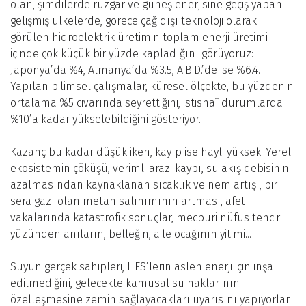
olan, şimdilerde rüzgar ve güneş enerjisine geçiş yapan
gelişmiş ülkelerde, görece çağ dışı teknoloji olarak
görülen hidroelektrik üretimin toplam enerji üretimi
içinde çok küçük bir yüzde kapladığını görüyoruz:
Japonya’da %4, Almanya’da %3.5, A.B.D.’de ise %6.4.
Yapılan bilimsel çalışmalar, küresel ölçekte, bu yüzdenin
ortalama %5 civarında seyrettiğini, istisnaî durumlarda
%10’a kadar yükselebildiğini gösteriyor.
Kazanç bu kadar düşük iken, kayıp ise hayli yüksek: Yerel
ekosistemin çöküşü, verimli arazi kaybı, su akış debisinin
azalmasından kaynaklanan sıcaklık ve nem artışı, bir
sera gazı olan metan salınımının artması, afet
vakalarında katastrofik sonuçlar, mecburi nüfus tehciri
yüzünden anıların, belleğin, aile ocağının yitimi...
Suyun gerçek sahipleri, HES’lerin aslen enerji için inşa
edilmediğini, gelecekte kamusal su haklarının
özelleşmesine zemin sağlayacakları uyarısını yapıyorlar.