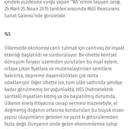
içindeki yüzdesine vurgu yapan “%5”ismini taşıyan sergi,
25 Mart-25 Nisan 2015 tarihleri arasında Millî Reasürans
Sanat Galerisi’nde görülebilir.
%5
Ülkemizde ekonomiyi canlı tutmak için canhıraş bir inşaat
etkinliği başlatıldı ve sürdürülüyor. Bir cihette kentsel
dönüşüm furyası üzerinden yürütülen bu inşaî eylem,
ortaya çıkan fiyatlara ve mutenalaştırılan semtlere
bakılırsa, depreme dayanıklılıktan çok ranta
odaklanıyor. Diğer cihette ise, tüm ülke sathında şimdiye
kadar görülmemiş bir yoğunlukta, HES (hidroelektrik
santrali) inşaatları bitmiş ya da başlatılmış durumda.
Ülkenin enerji ihtiyacına cevap vermesi mazeretiyle, el
değmemiş doğanın ortasına kondurulan bu büyük insan
yapısı oluşumların getirileri ne yazık ki götürülerinden
fazla değil. Dünyanın önde gelen ekonomilerine sahip